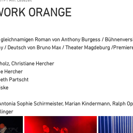
019
1 Min. Lesezeit
WORK ORANGE
 gleichnamigen Roman von Anthony Burgess / Bühnenversi
 / Deutsch von Bruno Max / Theater Magdeburg /Premier
olz, Christiane Hercher
ne Hercher
beth Partscht
iske
ntonia Sophie Schirmeister, Marian Kindermann, Ralph Opf
linger