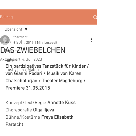
Beitrag
Übersicht
fpartscht
Übersicht
31. Jan. 2019
1 Min. Lesezeit
DAS ZWIEBELCHEN
Theater
Aktualisiert:
4. Juli 2023
Film
Ein partizipatives Tanzstück für Kinder / 
Illustration / Malerei
von Gianni Rodari / Musik von Karen 
Chatschaturjan / Theater Magdeburg / 
Premiere 31.05.2015
Konzept/Text/Regie 
Annette Kuss
Choreografie 
Olga Iljeva
Bühne/Kostüme 
Freya Elisabeth 
Partscht